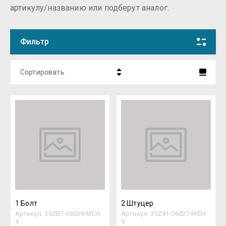
артикулу/названию или подберут аналог.
Фильтр
Сортировать
Цена - убывание
Цена - возрастание
Название - Я-А
Название - А-Я
1 Болт
2 Штуцер
Артикул:
35ZB7-06039-MEH-
Артикул:
35Z41-06027-MEH-
4
9