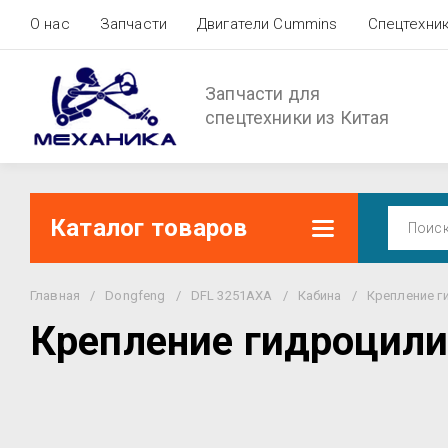
О нас
Запчасти
Двигатели Cummins
Спецтехни
Запчасти для
спецтехники из Китая
Каталог товаров
Главная
/
Dongfeng
/
DFL 3251AXA
/
Кабина
/
Крепление г
Крепление гидроцил