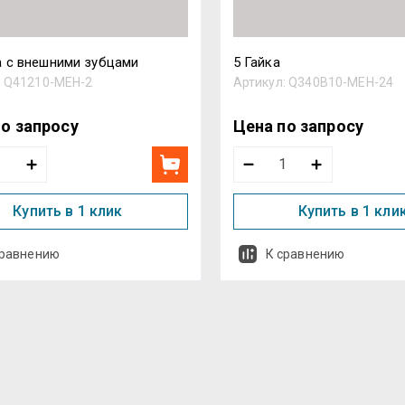
 с внешними зубцами
5 Гайка
:
Q41210-MEH-2
Артикул:
Q340B10-MEH-24
по запросу
Цена по запросу
Купить в 1 клик
Купить в 1 кли
сравнению
К сравнению