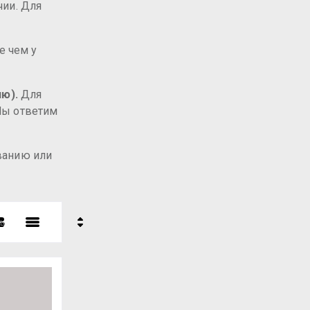
чии. Для
е чем у
ю).
Для
 Мы ответим
званию или
ь
- убывание
- возрастание
ние - Я-А