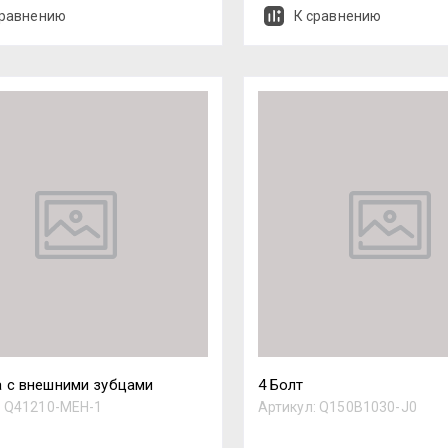
сравнению
К сравнению
 с внешними зубцами
4 Болт
:
Q41210-MEH-1
Артикул:
Q150B1030-J0