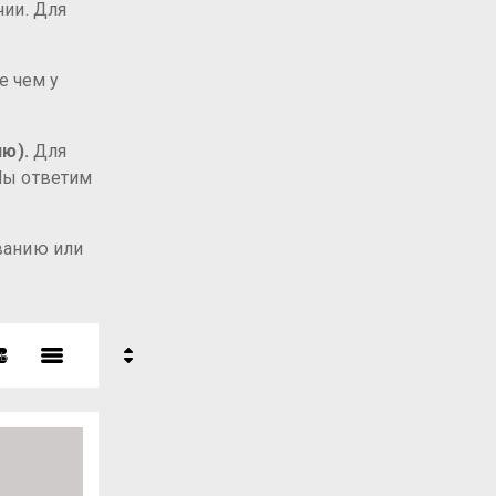
чии. Для
е чем у
ю).
Для
 Мы ответим
званию или
ь
- убывание
- возрастание
ние - Я-А