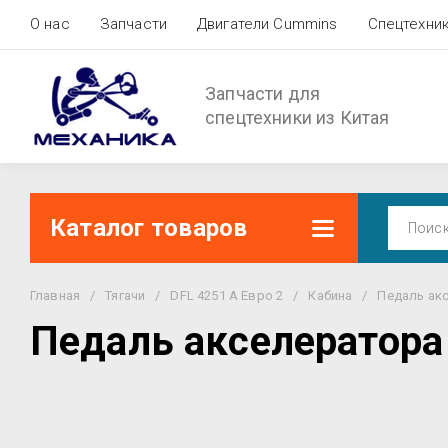
О нас
Запчасти
Двигатели Cummins
Спецтехни
Запчасти для
спецтехники из Китая
Каталог товаров
Главная
/
Тягачи
/
DFL 4251 A Евро 2
/
Кабина
/
Педаль ак
Педаль акселератора