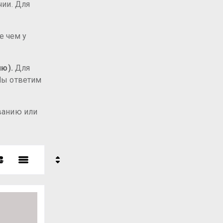
чии. Для
е чем у
ю).
Для
 Мы ответим
званию или
ь
- убывание
- возрастание
ние - Я-А