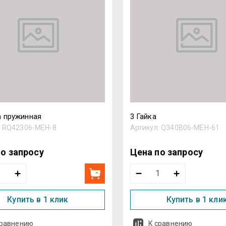
Назва
 пружинная
3 Гайка
:
RQ42306-MEH-8
Артикул:
Q340B06-MEH-61
по запросу
Цена по запросу
Купить в 1 клик
Купить в 1 кли
сравнению
К сравнению