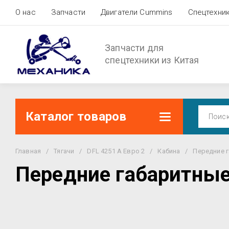
О нас
Запчасти
Двигатели Cummins
Спецтехни
Запчасти для
спецтехники из Китая
Каталог товаров
Главная
/
Тягачи
/
DFL 4251 A Евро 2
/
Кабина
/
Передние 
Передние габаритные