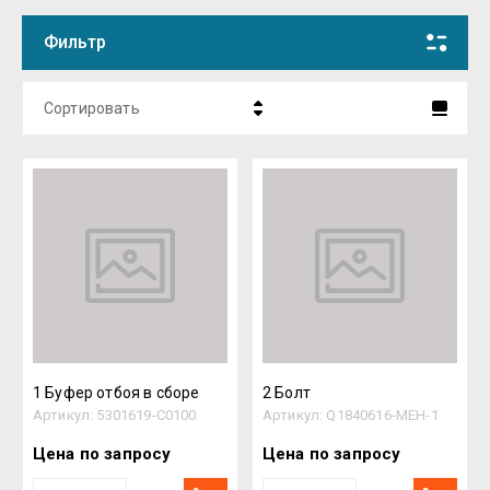
Фильтр
Сортировать
Цена - убывание
Цена - возрастание
Название - Я-А
Название - А-Я
1 Буфер отбоя в сборе
2 Болт
Артикул:
5301619-C0100
Артикул:
Q1840616-MEH-1
Цена по запросу
Цена по запросу