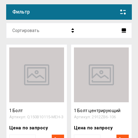
Фильтр
Сортировать
Цена - убывание
Цена - возрастание
Название - Я-А
Название - А-Я
1 Болт
1 Болт центрирующий
Артикул:
Q150B10115-MEH-3
Артикул:
2912ZB6-106
Цена по запросу
Цена по запросу