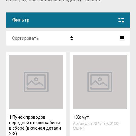
Фильтр
Сортировать
Цена - убывание
Цена - возрастание
Название - Я-А
Название - А-Я
1 Пучок проводов
1 Хомут
передней стенки кабины
Артикул:
3724943-C0100-
в сборе (включая детали
MEH-1
2-3)