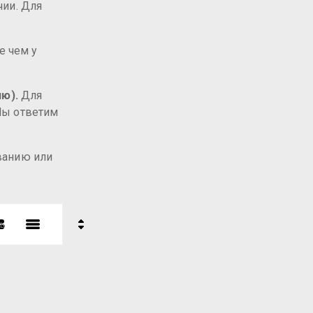
чии. Для
е чем у
ю).
Для
 Мы ответим
званию или
ь
- убывание
- возрастание
ние - Я-А