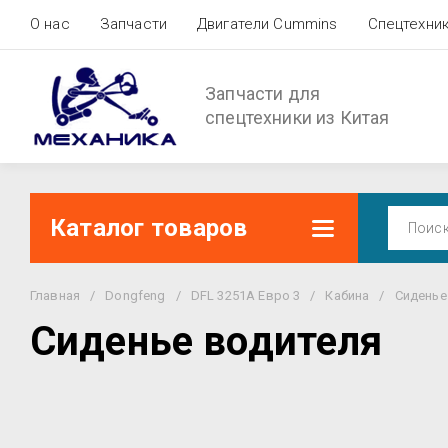
О нас
Запчасти
Двигатели Cummins
Спецтехни
Запчасти для
спецтехники из Китая
Каталог товаров
Главная
/
Dongfeng
/
DFL 3251A Евро 3
/
Кабина
/
Сиденье
Сиденье водителя