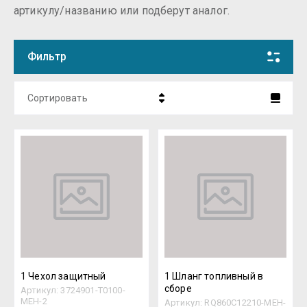
артикулу/названию или подберут аналог.
Фильтр
Сортировать
Цена - убывание
Цена - возрастание
Название - Я-А
Название - А-Я
1 Чехол защитный
1 Шланг топливный в
сборе
Артикул:
3724901-T0100-
MEH-2
Артикул:
RQ860C12210-MEH-