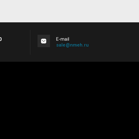
0
Е-mail
sale@nmeh.ru