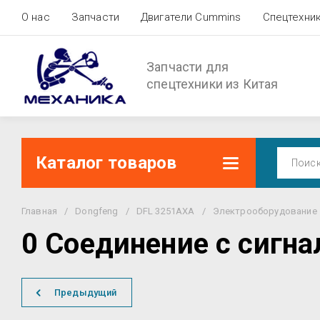
О нас
Запчасти
Двигатели Cummins
Спецтехни
Запчасти для
спецтехники из Китая
Каталог товаров
Главная
/
Dongfeng
/
DFL 3251AXA
/
Электрооборудование
0 Соединение с сигн
Предыдущий