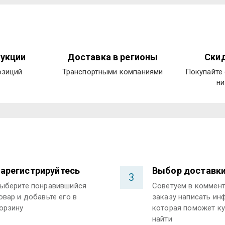
укции
Доставка в регионы
Скид
озиций
Транспортными компаниями
Покупайте 
ни
арегистрируйтесь
Выбор доставк
3
ыберите понравившийся
Советуем в коммент
овар и добавьте его в
заказу написать ин
орзину
которая поможет ку
найти