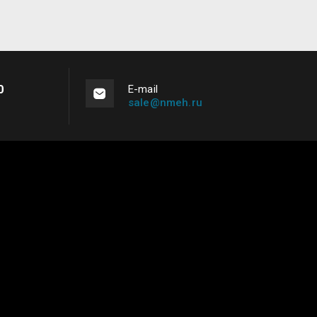
0
Е-mail
sale@nmeh.ru