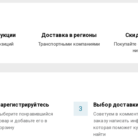
укции
Доставка в регионы
Скид
озиций
Транспортными компаниями
Покупайте 
ни
арегистрируйтесь
Выбор доставк
3
ыберите понравившийся
Советуем в коммент
овар и добавьте его в
заказу написать ин
орзину
которая поможет ку
найти