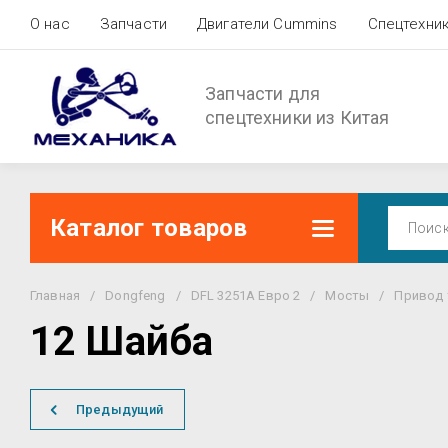
О нас
Запчасти
Двигатели Cummins
Спецтехни
Запчасти для
спецтехники из Китая
Каталог товаров
Главная
/
Dongfeng
/
DFL 3251A Евро 2
/
Мосты
/
Привод 
12 Шайба
Предыдущий