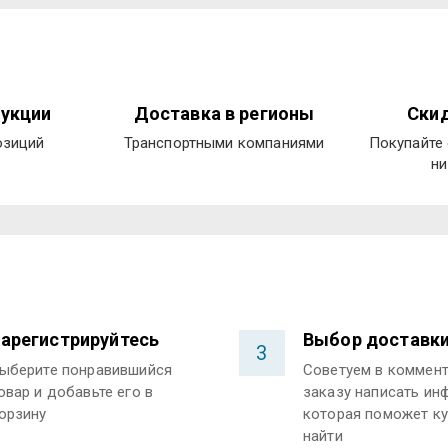
укции
Доставка в регионы
Скид
озиций
Транспортными компаниями
Покупайте 
ни
арегистрируйтесь
Выбор доставк
3
ыберите понравившийся
Советуем в коммент
овар и добавьте его в
заказу написать ин
орзину
которая поможет ку
найти