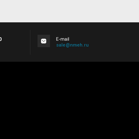
0
Е-mail
sale@nmeh.ru