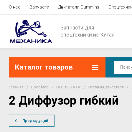
О нас
Запчасти
Двигатели Cummins
Спецтехни
Запчасти для
спецтехники из Китая
Каталог товаров
Главная
/
Dongfeng
/
DFL 3251AXA
/
Системы двигателя
/
2 Диффузор гибкий
Предыдущий