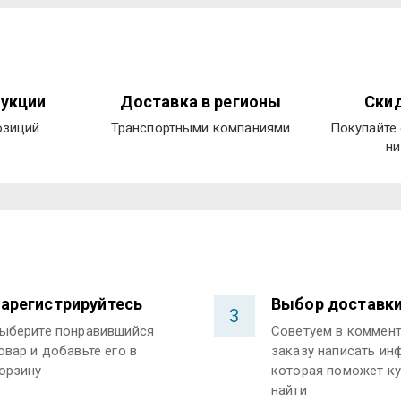
укции
Доставка в регионы
Скид
озиций
Транспортными компаниями
Покупайте 
ни
арегистрируйтесь
Выбор доставк
3
ыберите понравившийся
Советуем в коммент
овар и добавьте его в
заказу написать ин
орзину
которая поможет ку
найти