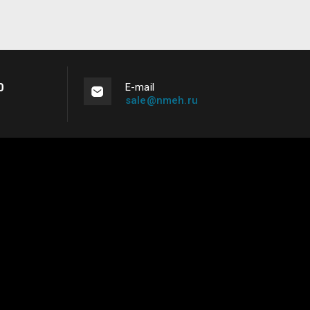
0
Е-mail
sale@nmeh.ru