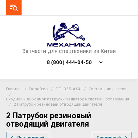
Запчасти для спецтехники из Китая
8 (800) 444-04-50
Главная
/
Dongfeng
/
DFL 3251AXA
/
Системы двигателя
/
Входной и выходной патрубки радиатора системы охлаждения
/
2 Патрубок резиновый отводящий двигателя
2 Патрубок резиновый
отводящий двигателя
Предыдущий
Следующий