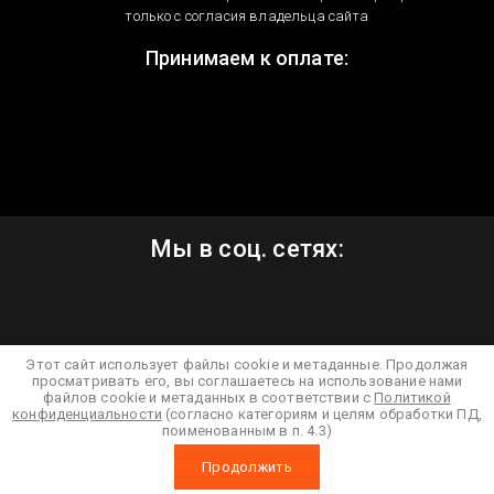
только с согласия владельца сайта
Принимаем к оплате:
Мы в соц. сетях:
Этот сайт использует файлы cookie и метаданные. Продолжая
просматривать его, вы соглашаетесь на использование нами
файлов cookie и метаданных в соответствии с
Политикой
конфиденциальности
(согласно категориям и целям обработки ПД,
поименованным в п. 4.3)
Мегагрупп.ру
Продолжить