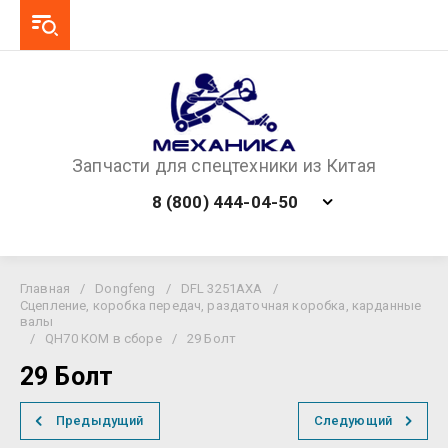
Запчасти для спецтехники из Китая
8 (800) 444-04-50
Главная
/
Dongfeng
/
DFL 3251AXA
/
Сцепление, коробка передач, раздаточная коробка, карданные
валы
/
QH70 КОМ в сборе
/
29 Болт
29 Болт
Предыдущий
Следующий