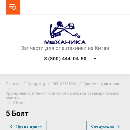
Запчасти для спецтехники из Китая
8 (800) 444-04-50
Главная
/
Dongfeng
/
DFL 3251AXA
/
Системы двигателя
/
Кронштейн крепления топливного фильтра предварительной
очистки
/
5 Болт
5 Болт
Предыдущий
Следующий